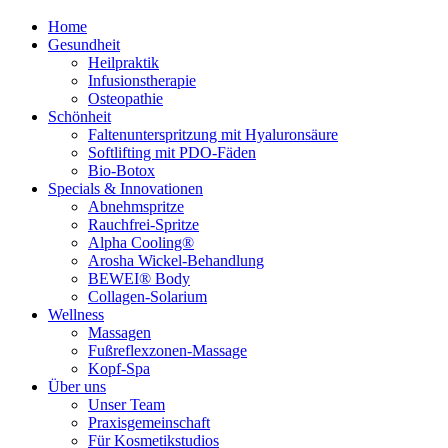
Home
Gesundheit
Heilpraktik
Infusionstherapie
Osteopathie
Schönheit
Faltenunterspritzung mit Hyaluronsäure
Softlifting mit PDO-Fäden
Bio-Botox
Specials & Innovationen
Abnehmspritze
Rauchfrei-Spritze
Alpha Cooling®
Arosha Wickel-Behandlung
BEWEI® Body
Collagen-Solarium
Wellness
Massagen
Fußreflexzonen-Massage
Kopf-Spa
Über uns
Unser Team
Praxisgemeinschaft
Für Kosmetikstudios