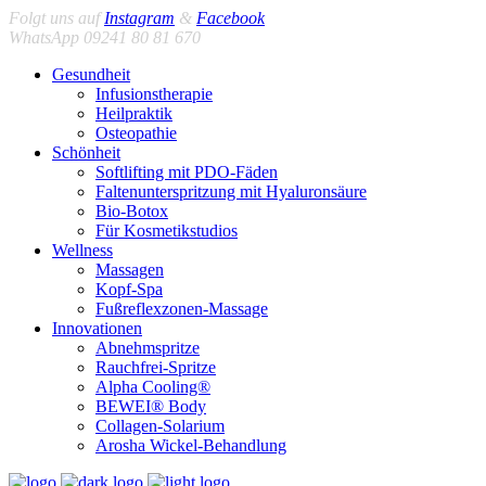
Folgt uns auf
Instagram
&
Facebook
WhatsApp 09241 80 81 670
Gesundheit
Infusionstherapie
Heilpraktik
Osteopathie
Schönheit
Softlifting mit PDO-Fäden
Faltenunterspritzung mit Hyaluronsäure
Bio-Botox
Für Kosmetikstudios
Wellness
Massagen
Kopf-Spa
Fußreflexzonen-Massage
Innovationen
Abnehmspritze
Rauchfrei-Spritze
Alpha Cooling®
BEWEI® Body
Collagen-Solarium
Arosha Wickel-Behandlung