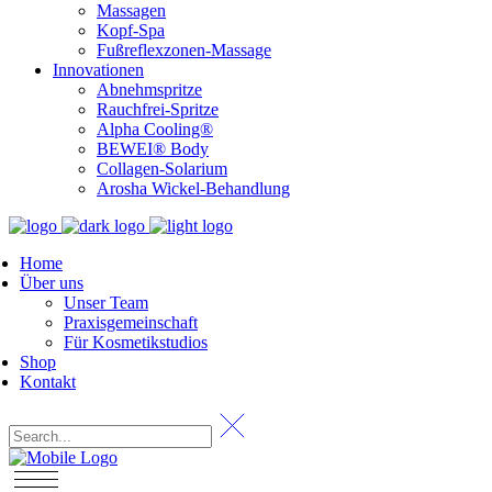
Massagen
Kopf-Spa
Fußreflexzonen-Massage
Innovationen
Abnehmspritze
Rauchfrei-Spritze
Alpha Cooling®
BEWEI® Body
Collagen-Solarium
Arosha Wickel-Behandlung
Home
Über uns
Unser Team
Praxisgemeinschaft
Für Kosmetikstudios
Shop
Kontakt