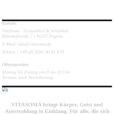
Kontakt
VitaSoma - Gesundheit & Schönheit
Bahnhofstraße 7 | 91257 Pegnitz
E-Mail: info@vitasoma.de
Telefon : +49 (0) 9241 80 81 670
Öffnungszeiten:
Montag bis Freitag von 8 bis 20 Uhr
Termine nach Vereinbarung
VITASOMA bringt Körper, Geist und
Ausstrahlung in Einklang. Für alle, die sich