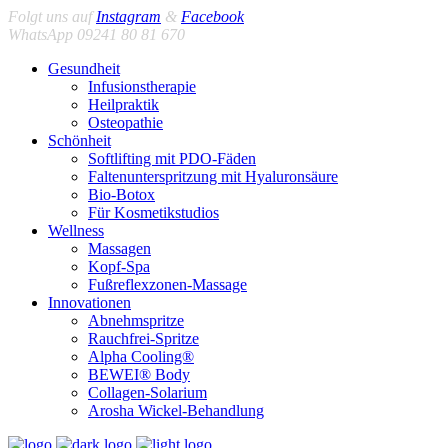
Folgt uns auf
Instagram
&
Facebook
WhatsApp 09241 80 81 670
Gesundheit
Infusionstherapie
Heilpraktik
Osteopathie
Schönheit
Softlifting mit PDO-Fäden
Faltenunterspritzung mit Hyaluronsäure
Bio-Botox
Für Kosmetikstudios
Wellness
Massagen
Kopf-Spa
Fußreflexzonen-Massage
Innovationen
Abnehmspritze
Rauchfrei-Spritze
Alpha Cooling®
BEWEI® Body
Collagen-Solarium
Arosha Wickel-Behandlung