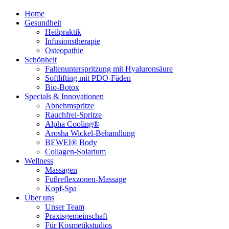
Home
Gesundheit
Heilpraktik
Infusionstherapie
Osteopathie
Schönheit
Faltenunterspritzung mit Hyaluronsäure
Softlifting mit PDO-Fäden
Bio-Botox
Specials & Innovationen
Abnehmspritze
Rauchfrei-Spritze
Alpha Cooling®
Arosha Wickel-Behandlung
BEWEI® Body
Collagen-Solarium
Wellness
Massagen
Fußreflexzonen-Massage
Kopf-Spa
Über uns
Unser Team
Praxisgemeinschaft
Für Kosmetikstudios