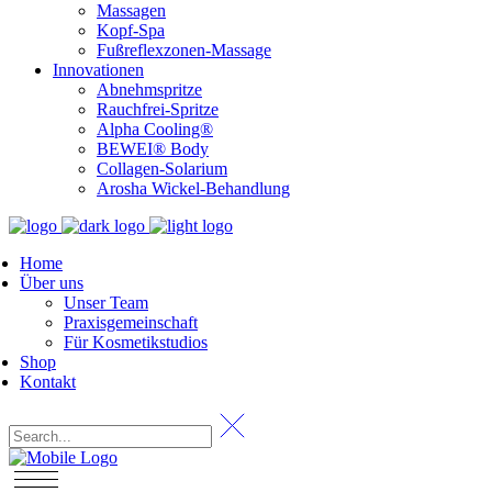
Massagen
Kopf-Spa
Fußreflexzonen-Massage
Innovationen
Abnehmspritze
Rauchfrei-Spritze
Alpha Cooling®
BEWEI® Body
Collagen-Solarium
Arosha Wickel-Behandlung
Home
Über uns
Unser Team
Praxisgemeinschaft
Für Kosmetikstudios
Shop
Kontakt