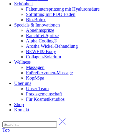
Schönheit
Faltenunterspritzung mit Hyaluronsäure
Softlifting mit PDO-Fäden
Bio-Botox
Specials & Innovationen
Abnehmspritze
Rauchfrei-Spritze
Alpha Cooling®
Arosha Wickel-Behandlung
BEWEI® Body
Collagen-Solarium
Wellness
Massagen
Fußreflexzonen-Massage
Kopf-Spa
Über uns
Unser Team
Praxisgemeinschaft
Für Kosmetikstudios
Shop
Kontakt
Top