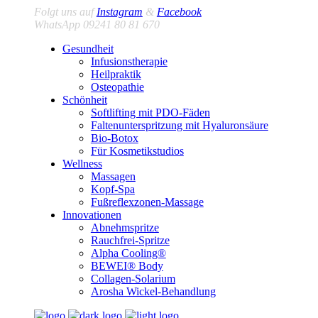
Folgt uns auf
Instagram
&
Facebook
WhatsApp 09241 80 81 670
Gesundheit
Infusionstherapie
Heilpraktik
Osteopathie
Schönheit
Softlifting mit PDO-Fäden
Faltenunterspritzung mit Hyaluronsäure
Bio-Botox
Für Kosmetikstudios
Wellness
Massagen
Kopf-Spa
Fußreflexzonen-Massage
Innovationen
Abnehmspritze
Rauchfrei-Spritze
Alpha Cooling®
BEWEI® Body
Collagen-Solarium
Arosha Wickel-Behandlung