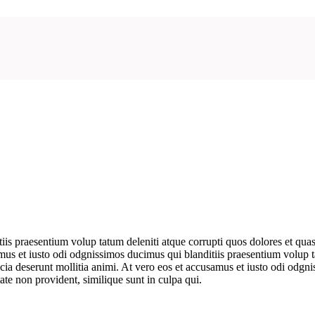
is praesentium volup tatum deleniti atque corrupti quos dolores et quas 
samus et iusto odi odgnissimos ducimus qui blanditiis praesentium volup t
ficia deserunt mollitia animi. At vero eos et accusamus et iusto odi odg
ate non provident, similique sunt in culpa qui.