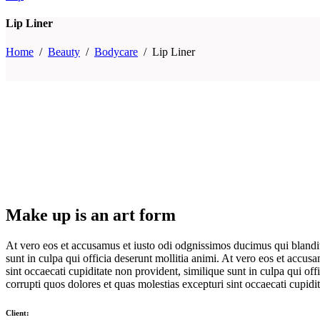
Lip Liner
Home
/
Beauty
/
Bodycare
/
Lip Liner
Make up is an art form
At vero eos et accusamus et iusto odi odgnissimos ducimus qui blanditi
sunt in culpa qui officia deserunt mollitia animi. At vero eos et accu
sint occaecati cupiditate non provident, similique sunt in culpa qui of
corrupti quos dolores et quas molestias excepturi sint occaecati cupidit
Client: