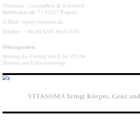
VitaSoma - Gesundheit & Schönheit
Bahnhofstraße 7 | 91257 Pegnitz
E-Mail: info@vitasoma.de
Telefon : +49 (0) 9241 80 81 670
Öffnungszeiten:
Montag bis Freitag von 8 bis 20 Uhr
Termine nach Vereinbarung
VITASOMA bringt Körper, Geist und Au