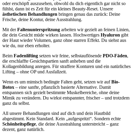
oder erschöpft auszusehen, obwohl du dich eigentlich gar nicht so
fühlst, dann ist es Zeit für ein kleines Beauty-Reset. Unsere
ästhetischen Behandlungen
bringen genau das zurück: Deine
Frische, deine Kontur, deine Ausstrahlung.
Mit der
Faltenunterspritzung
arbeiten wir gezielt an feinen Linien,
die dein Gesicht müde wirken lassen. Hochwertiges
Hyaluron
gibt
der Haut wieder Volumen, ganz ohne starren Effekt. Du siehst aus
wie du, nur eben erholter.
Beim
Fadenlifting
setzen wir feine, selbstauflösende
PDO-Fäden
,
die erschlaffte Gesichtspartien sanft anheben und die
Kollagenbildung anregen. Für straffere Konturen und ein natürliches
Lifting – ohne OP und Ausfallzeit.
Wenn es um mimisch bedingte Falten geht, setzen wir auf
Bio-
Botox
– eine sanfte, pflanzlich basierte Alternative. Damit
entspannen sich gezielt bestimmte Muskelbereiche, ohne deine
Mimik zu verändern. Du wirkst entspannter, frischer – und trotzdem
ganz du selbst.
All unsere Behandlungen sind auf dich und dein Hautbild
abgestimmt. Kein Standard. Kein „aufgespritzt“. Sondern echte
Schönheitspflege
, die deine Ausstrahlung unterstreicht – ganz
dezent, ganz natürlich.