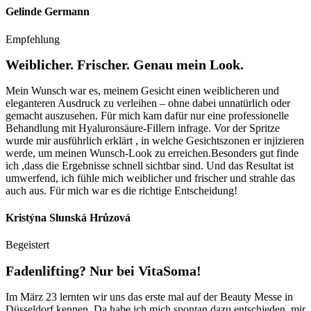
Gelinde Germann
Empfehlung
Weiblicher. Frischer. Genau mein Look.
Mein Wunsch war es, meinem Gesicht einen weiblicheren und
eleganteren Ausdruck zu verleihen – ohne dabei unnatürlich oder
gemacht auszusehen. Für mich kam dafür nur eine professionelle
Behandlung mit Hyaluronsäure-Fillern infrage. Vor der Spritze
wurde mir ausführlich erklärt , in welche Gesichtszonen er injizieren
werde, um meinen Wunsch-Look zu erreichen.Besonders gut finde
ich ,dass die Ergebnisse schnell sichtbar sind. Und das Resultat ist
umwerfend, ich fühle mich weiblicher und frischer und strahle das
auch aus. Für mich war es die richtige Entscheidung!
Kristýna Slunská Hrůzová
Begeistert
Fadenlifting? Nur bei VitaSoma!
Im März 23 lernten wir uns das erste mal auf der Beauty Messe in
Düsseldorf kennen. Da habe ich mich spontan dazu entschieden, mir