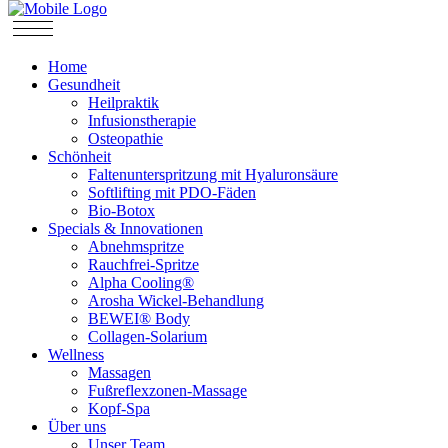
Home
Gesundheit
Heilpraktik
Infusionstherapie
Osteopathie
Schönheit
Faltenunterspritzung mit Hyaluronsäure
Softlifting mit PDO-Fäden
Bio-Botox
Specials & Innovationen
Abnehmspritze
Rauchfrei-Spritze
Alpha Cooling®
Arosha Wickel-Behandlung
BEWEI® Body
Collagen-Solarium
Wellness
Massagen
Fußreflexzonen-Massage
Kopf-Spa
Über uns
Unser Team