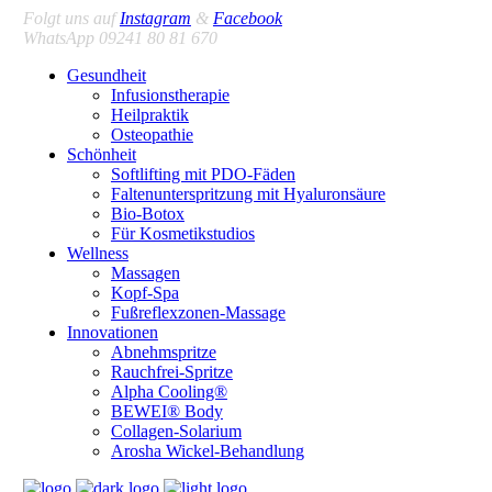
Folgt uns auf
Instagram
&
Facebook
WhatsApp 09241 80 81 670
Gesundheit
Infusionstherapie
Heilpraktik
Osteopathie
Schönheit
Softlifting mit PDO-Fäden
Faltenunterspritzung mit Hyaluronsäure
Bio-Botox
Für Kosmetikstudios
Wellness
Massagen
Kopf-Spa
Fußreflexzonen-Massage
Innovationen
Abnehmspritze
Rauchfrei-Spritze
Alpha Cooling®
BEWEI® Body
Collagen-Solarium
Arosha Wickel-Behandlung