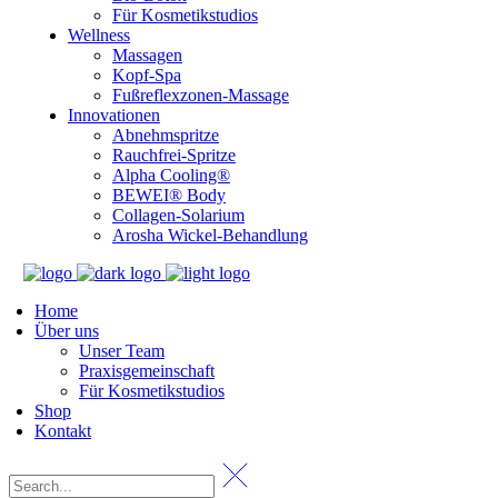
Für Kosmetikstudios
Wellness
Massagen
Kopf-Spa
Fußreflexzonen-Massage
Innovationen
Abnehmspritze
Rauchfrei-Spritze
Alpha Cooling®
BEWEI® Body
Collagen-Solarium
Arosha Wickel-Behandlung
Home
Über uns
Unser Team
Praxisgemeinschaft
Für Kosmetikstudios
Shop
Kontakt