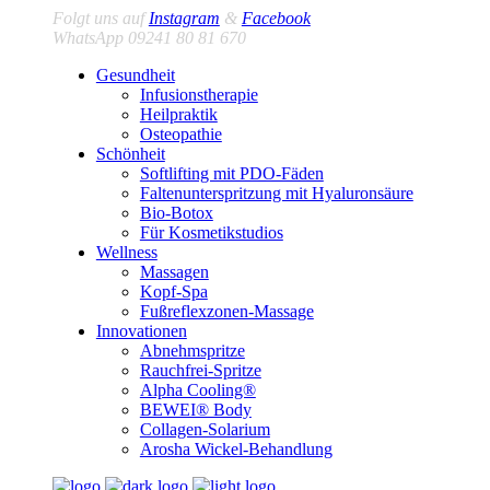
Folgt uns auf
Instagram
&
Facebook
WhatsApp 09241 80 81 670
Gesundheit
Infusionstherapie
Heilpraktik
Osteopathie
Schönheit
Softlifting mit PDO-Fäden
Faltenunterspritzung mit Hyaluronsäure
Bio-Botox
Für Kosmetikstudios
Wellness
Massagen
Kopf-Spa
Fußreflexzonen-Massage
Innovationen
Abnehmspritze
Rauchfrei-Spritze
Alpha Cooling®
BEWEI® Body
Collagen-Solarium
Arosha Wickel-Behandlung