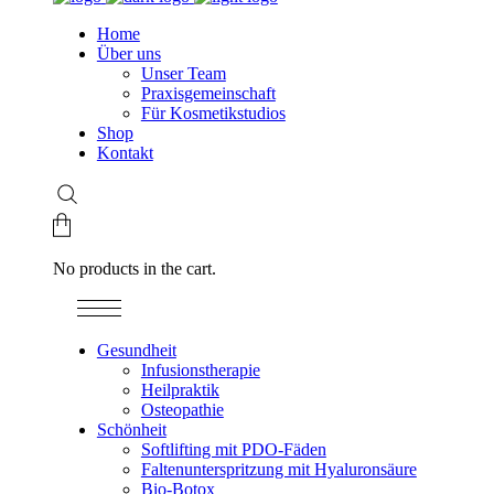
Home
Über uns
Unser Team
Praxisgemeinschaft
Für Kosmetikstudios
Shop
Kontakt
No products in the cart.
Gesundheit
Infusionstherapie
Heilpraktik
Osteopathie
Schönheit
Softlifting mit PDO-Fäden
Faltenunterspritzung mit Hyaluronsäure
Bio-Botox