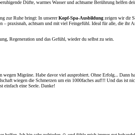
, beruhigende Düfte, warmes Wasser und achtsame Berührung helfen dei
g zur Ruhe bringt: In unserer
Kopf-Spa-Ausbildung
zeigen wir dir S
– praxisnah, achtsam und mit viel Feingefühl. Ideal für alle, die ihr
ng, Regeneration und das Gefühl, wieder du selbst zu sein.
m wegen Migräne. Habe davor viel ausprobiert. Ohne Erfolg... Dann hab
ellschaft wiegen die Schmerzen um ein 1000faches auf!!! Und das ist n
t einfach eine Seele. Danke!
mer helfen. Ich bin sehr zufrieden ☺️ und fühle mich immer gut behande