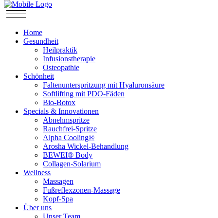
Home
Gesundheit
Heilpraktik
Infusionstherapie
Osteopathie
Schönheit
Faltenunterspritzung mit Hyaluronsäure
Softlifting mit PDO-Fäden
Bio-Botox
Specials & Innovationen
Abnehmspritze
Rauchfrei-Spritze
Alpha Cooling®
Arosha Wickel-Behandlung
BEWEI® Body
Collagen-Solarium
Wellness
Massagen
Fußreflexzonen-Massage
Kopf-Spa
Über uns
Unser Team