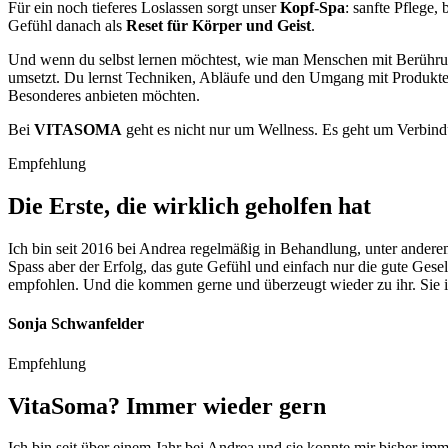
Für ein noch tieferes Loslassen sorgt unser
Kopf-Spa
: sanfte Pflege
Gefühl danach als
Reset für Körper und Geist
.
Und wenn du selbst lernen möchtest, wie man Menschen mit Berührun
umsetzt. Du lernst Techniken, Abläufe und den Umgang mit Produkten 
Besonderes anbieten möchten.
Bei
VITASOMA
geht es nicht nur um Wellness. Es geht um Verbindu
Empfehlung
Die Erste, die wirklich geholfen hat
Ich bin seit 2016 bei Andrea regelmäßig in Behandlung, unter andere
Spass aber der Erfolg, das gute Gefühl und einfach nur die gute Ges
empfohlen. Und die kommen gerne und überzeugt wieder zu ihr. Sie is
Sonja Schwanfelder
Empfehlung
VitaSoma? Immer wieder gern
Ich bin seit über einem Jahr bei Andrea und sie konnte mir bisher im