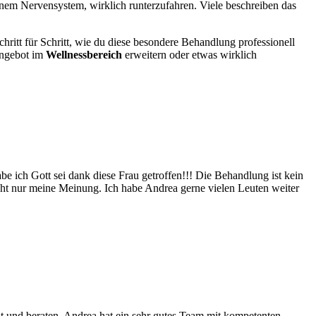
nem Nervensystem, wirklich runterzufahren. Viele beschreiben das
chritt für Schritt, wie du diese besondere Behandlung professionell
 Angebot im
Wellnessbereich
erweitern oder etwas wirklich
e ich Gott sei dank diese Frau getroffen!!! Die Behandlung ist kein
icht nur meine Meinung. Ich habe Andrea gerne vielen Leuten weiter
lt und beraten. Andrea hat ein sehr gutes Team mit kompetenten