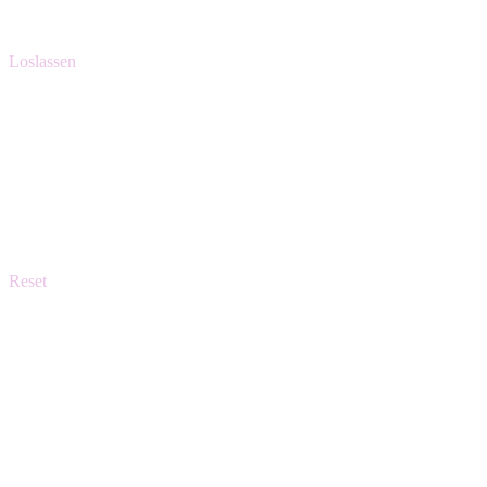
Loslassen
Massagen
für Körper & Geist
Reset
Kopf-Spa
Entspannung für Sinne & Nervensystem