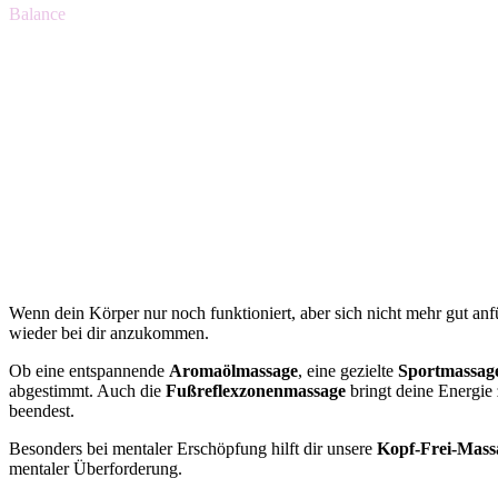
Balance
Fußreflexzone
regt Organe & Energiefluss an
Wenn dein Körper nur noch funktioniert, aber sich nicht mehr gut anfü
wieder bei dir anzukommen.
Ob eine entspannende
Aromaölmassage
, eine gezielte
Sportmassag
abgestimmt. Auch die
Fußreflexzonenmassage
bringt deine Energie 
beendest.
Besonders bei mentaler Erschöpfung hilft dir unsere
Kopf-Frei-Mass
mentaler Überforderung.