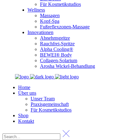
Für Kosmetikstudios
Wellness
Massagen
Kopf-Spa
Fußreflexzonen-Massage
Innovationen
Abnehmspritze
Rauchfrei-Spritze
Alpha Cooling®
BEWEI® Body
Collagen-Solarium
Arosha Wickel-Behandlung
Home
Über uns
Unser Team
Praxisgemeinschaft
Für Kosmetikstudios
Shop
Kontakt