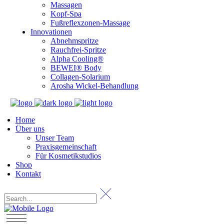
Massagen
Kopf-Spa
Fußreflexzonen-Massage
Innovationen
Abnehmspritze
Rauchfrei-Spritze
Alpha Cooling®
BEWEI® Body
Collagen-Solarium
Arosha Wickel-Behandlung
Home
Über uns
Unser Team
Praxisgemeinschaft
Für Kosmetikstudios
Shop
Kontakt