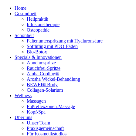
Home
Gesundheit
Heilpraktik
Infusionstherapie
Osteopathie
Schönheit
Faltenunterspritzung mit Hyaluronsäure
Softlifting mit PDO-Fäden
Bio-Botox
Specials & Innovationen
Abnehmspritze
Rauchfrei-Spritze
Alpha Cooling®
Arosha Wickel-Behandlung
BEWEI® Body
Collagen-Solarium
Wellness
Massagen
Fußreflexzonen-Massage
Kopf-Spa
Über uns
Unser Team
Praxisgemeinschaft
Für Kosmetikstudios