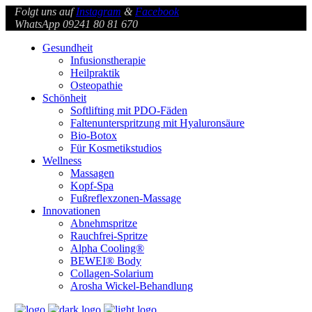
Folgt uns auf
Instagram
&
Facebook
WhatsApp 09241 80 81 670
Gesundheit
Infusionstherapie
Heilpraktik
Osteopathie
Schönheit
Softlifting mit PDO-Fäden
Faltenunterspritzung mit Hyaluronsäure
Bio-Botox
Für Kosmetikstudios
Wellness
Massagen
Kopf-Spa
Fußreflexzonen-Massage
Innovationen
Abnehmspritze
Rauchfrei-Spritze
Alpha Cooling®
BEWEI® Body
Collagen-Solarium
Arosha Wickel-Behandlung