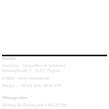
Kontakt
VitaSoma - Gesundheit & Schönheit
Bahnhofstraße 7 | 91257 Pegnitz
E-Mail: info@vitasoma.de
Telefon : +49 (0) 9241 80 81 670
Öffnungszeiten:
Montag bis Freitag von 8 bis 20 Uhr