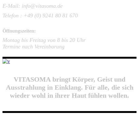
E-Mail: info@vitasoma.de
Telefon : +49 (0) 9241 80 81 670
Öffnungszeiten:
Montag bis Freitag von 8 bis 20 Uhr
Termine nach Vereinbarung
VITASOMA bringt Körper, Geist und
Ausstrahlung in Einklang. Für alle, die sich
wieder wohl in ihrer Haut fühlen wollen.