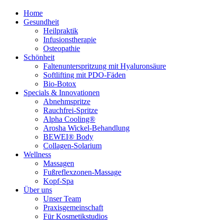
Home
Gesundheit
Heilpraktik
Infusionstherapie
Osteopathie
Schönheit
Faltenunterspritzung mit Hyaluronsäure
Softlifting mit PDO-Fäden
Bio-Botox
Specials & Innovationen
Abnehmspritze
Rauchfrei-Spritze
Alpha Cooling®
Arosha Wickel-Behandlung
BEWEI® Body
Collagen-Solarium
Wellness
Massagen
Fußreflexzonen-Massage
Kopf-Spa
Über uns
Unser Team
Praxisgemeinschaft
Für Kosmetikstudios