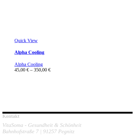
Quick View
Alpha Cooling
Alpha Cooling
Preisspanne:
45,00
€
–
350,00
€
45,00 €
bis
350,00 €
Kontakt
VitaSoma - Gesundheit & Schönheit
Bahnhofstraße 7 | 91257 Pegnitz