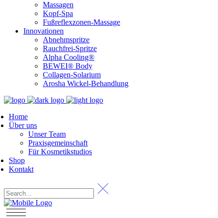
Massagen
Kopf-Spa
Fußreflexzonen-Massage
Innovationen
Abnehmspritze
Rauchfrei-Spritze
Alpha Cooling®
BEWEI® Body
Collagen-Solarium
Arosha Wickel-Behandlung
Home
Über uns
Unser Team
Praxisgemeinschaft
Für Kosmetikstudios
Shop
Kontakt