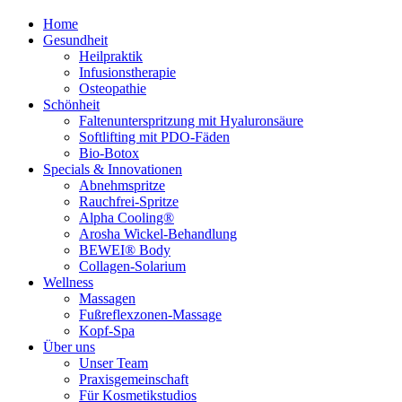
Home
Gesundheit
Heilpraktik
Infusionstherapie
Osteopathie
Schönheit
Faltenunterspritzung mit Hyaluronsäure
Softlifting mit PDO-Fäden
Bio-Botox
Specials & Innovationen
Abnehmspritze
Rauchfrei-Spritze
Alpha Cooling®
Arosha Wickel-Behandlung
BEWEI® Body
Collagen-Solarium
Wellness
Massagen
Fußreflexzonen-Massage
Kopf-Spa
Über uns
Unser Team
Praxisgemeinschaft
Für Kosmetikstudios