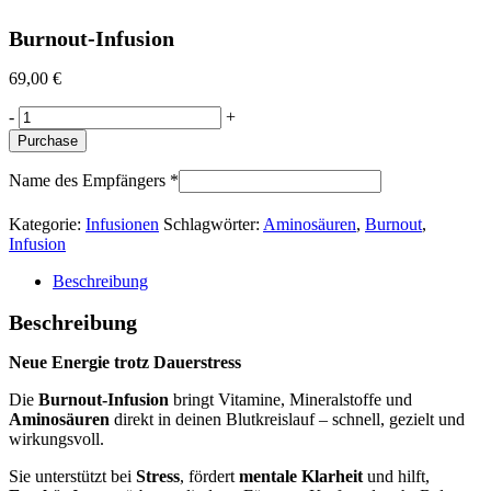
Burnout-Infusion
69,00
€
Burnout-
-
+
Infusion
Purchase
quantity
Name des Empfängers
*
Kategorie:
Infusionen
Schlagwörter:
Aminosäuren
,
Burnout
,
Infusion
Beschreibung
Beschreibung
Neue Energie trotz Dauerstress
Die
Burnout-Infusion
bringt Vitamine, Mineralstoffe und
Aminosäuren
direkt in deinen Blutkreislauf – schnell, gezielt und
wirkungsvoll.
Sie unterstützt bei
Stress
, fördert
mentale Klarheit
und hilft,