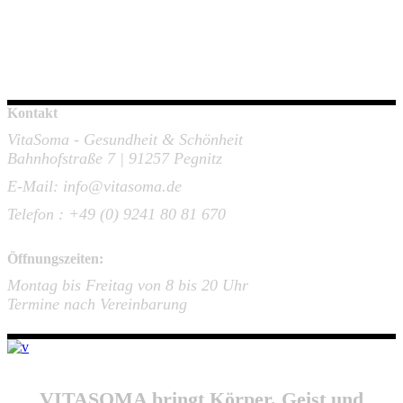
Kontakt
VitaSoma - Gesundheit & Schönheit
Bahnhofstraße 7 | 91257 Pegnitz
E-Mail: info@vitasoma.de
Telefon : +49 (0) 9241 80 81 670
Öffnungszeiten:
Montag bis Freitag von 8 bis 20 Uhr
Termine nach Vereinbarung
VITASOMA bringt Körper, Geist und