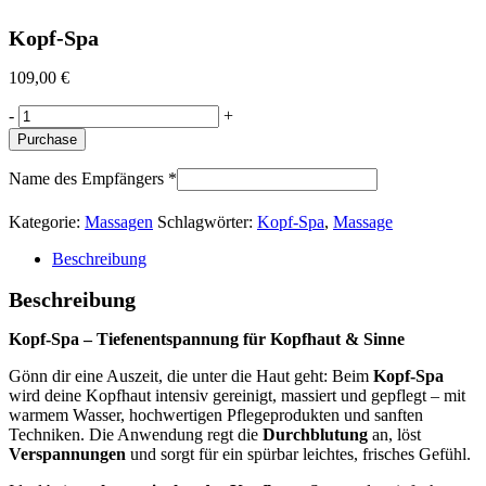
Kopf-Spa
109,00
€
Kopf-
-
+
Spa
Purchase
quantity
Name des Empfängers
*
Kategorie:
Massagen
Schlagwörter:
Kopf-Spa
,
Massage
Beschreibung
Beschreibung
Kopf-Spa – Tiefenentspannung für Kopfhaut & Sinne
Gönn dir eine Auszeit, die unter die Haut geht: Beim
Kopf-Spa
wird deine Kopfhaut intensiv gereinigt, massiert und gepflegt – mit
warmem Wasser, hochwertigen Pflegeprodukten und sanften
Techniken. Die Anwendung regt die
Durchblutung
an, löst
Verspannungen
und sorgt für ein spürbar leichtes, frisches Gefühl.