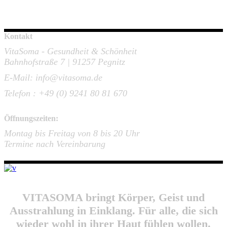
Kontakt
VitaSoma - Gesundheit & Schönheit
Bahnhofstraße 7 | 91257 Pegnitz
E-Mail: info@vitasoma.de
Telefon : +49 (0) 9241 80 81 670
Öffnungszeiten:
Montag bis Freitag von 8 bis 20 Uhr
Termine nach Vereinbarung
VITASOMA bringt Körper, Geist und
Ausstrahlung in Einklang. Für alle, die sich
wieder wohl in ihrer Haut fühlen wollen.