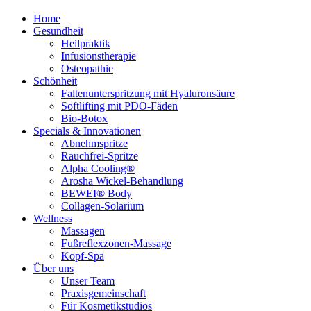
Home
Gesundheit
Heilpraktik
Infusionstherapie
Osteopathie
Schönheit
Faltenunterspritzung mit Hyaluronsäure
Softlifting mit PDO-Fäden
Bio-Botox
Specials & Innovationen
Abnehmspritze
Rauchfrei-Spritze
Alpha Cooling®
Arosha Wickel-Behandlung
BEWEI® Body
Collagen-Solarium
Wellness
Massagen
Fußreflexzonen-Massage
Kopf-Spa
Über uns
Unser Team
Praxisgemeinschaft
Für Kosmetikstudios