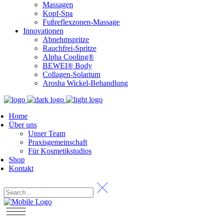
Massagen
Kopf-Spa
Fußreflexzonen-Massage
Innovationen
Abnehmspritze
Rauchfrei-Spritze
Alpha Cooling®
BEWEI® Body
Collagen-Solarium
Arosha Wickel-Behandlung
Home
Über uns
Unser Team
Praxisgemeinschaft
Für Kosmetikstudios
Shop
Kontakt