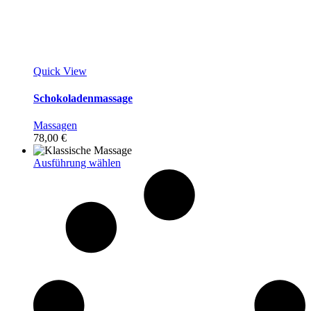
Quick View
Schokoladenmassage
Massagen
78,00
€
Dieses
Ausführung wählen
Produkt
weist
mehrere
Varianten
auf.
Die
Optionen
können
auf
der
Produktseite