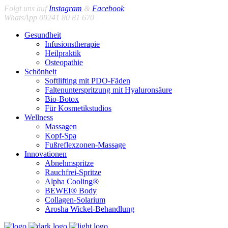
Folgt uns auf
Instagram
&
Facebook
WhatsApp 09241 80 81 670
Gesundheit
Infusionstherapie
Heilpraktik
Osteopathie
Schönheit
Softlifting mit PDO-Fäden
Faltenunterspritzung mit Hyaluronsäure
Bio-Botox
Für Kosmetikstudios
Wellness
Massagen
Kopf-Spa
Fußreflexzonen-Massage
Innovationen
Abnehmspritze
Rauchfrei-Spritze
Alpha Cooling®
BEWEI® Body
Collagen-Solarium
Arosha Wickel-Behandlung