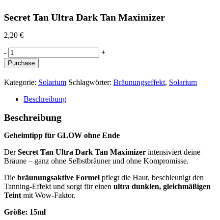
Secret Tan Ultra Dark Tan Maximizer
2,20
€
Secret
-
+
Tan
Purchase
Ultra
Dark
Kategorie:
Solarium
Schlagwörter:
Bräunungseffekt
,
Solarium
Tan
Maximizer
Beschreibung
quantity
Beschreibung
Geheimtipp für GLOW ohne Ende
Der
Secret Tan Ultra Dark Tan Maximizer
intensiviert deine
Bräune – ganz ohne Selbstbräuner und ohne Kompromisse.
Die
bräunungsaktive Formel
pflegt die Haut, beschleunigt den
Tanning-Effekt und sorgt für einen
ultra dunklen, gleichmäßigen
Teint
mit Wow-Faktor.
Größe: 15ml