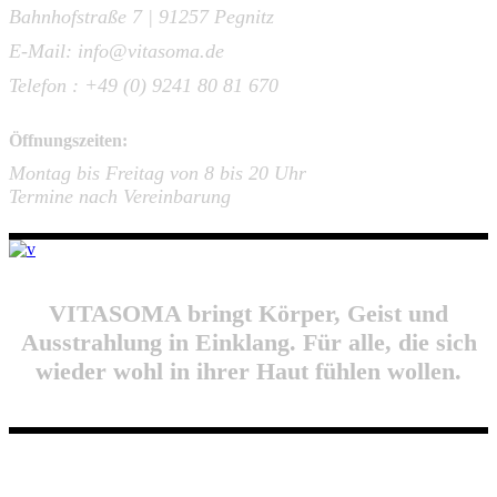
Bahnhofstraße 7 | 91257 Pegnitz
E-Mail: info@vitasoma.de
Telefon : +49 (0) 9241 80 81 670
Öffnungszeiten:
Montag bis Freitag von 8 bis 20 Uhr
Termine nach Vereinbarung
VITASOMA bringt Körper, Geist und
Ausstrahlung in Einklang. Für alle, die sich
wieder wohl in ihrer Haut fühlen wollen.