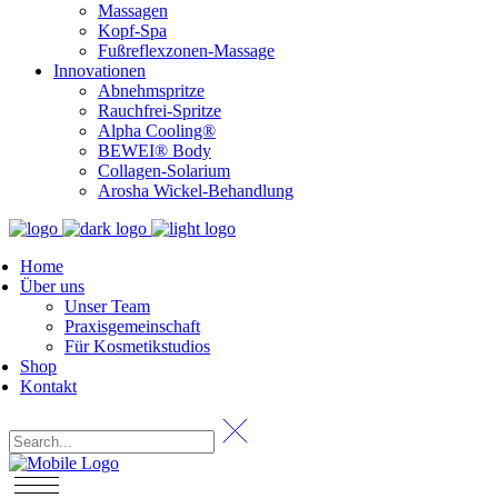
Massagen
Kopf-Spa
Fußreflexzonen-Massage
Innovationen
Abnehmspritze
Rauchfrei-Spritze
Alpha Cooling®
BEWEI® Body
Collagen-Solarium
Arosha Wickel-Behandlung
Home
Über uns
Unser Team
Praxisgemeinschaft
Für Kosmetikstudios
Shop
Kontakt