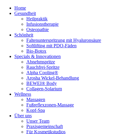
Home
Gesundheit
Heilpraktik
Infusionstherapie
Osteopathie
Schönheit
Faltenunterspritzung mit Hyaluronsäure
Softlifting mit PDO-Fäden
Bio-Botox
Specials & Innovationen
Abnehmspritze
Rauchfrei-Spritze
Alpha Cooling®
Arosha Wickel-Behandlung
BEWEI® Body
Collagen-Solarium
Wellness
Massagen
Fußreflexzonen-Massage
Kopf-Spa
Über uns
Unser Team
Praxisgemeinschaft
Für Kosmetikstudios