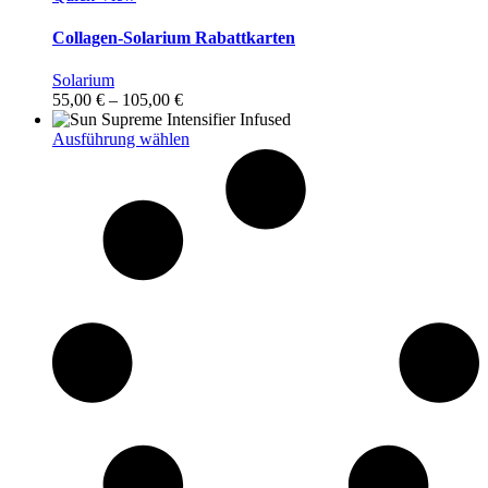
Collagen-Solarium Rabattkarten
Solarium
Preisspanne:
55,00
€
–
105,00
€
55,00 €
bis
Dieses
Ausführung wählen
105,00 €
Produkt
weist
mehrere
Varianten
auf.
Die
Optionen
können
auf
der
Produktseite
gewählt
werden