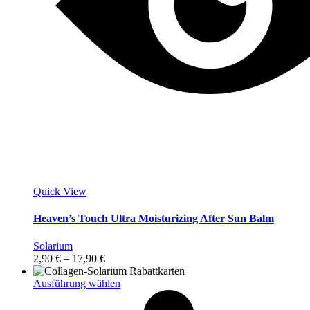
Quick View
Heaven’s Touch Ultra Moisturizing After Sun Balm
Solarium
Preisspanne:
2,90
€
–
17,90
€
2,90 €
bis
Dieses
Ausführung wählen
17,90 €
Produkt
weist