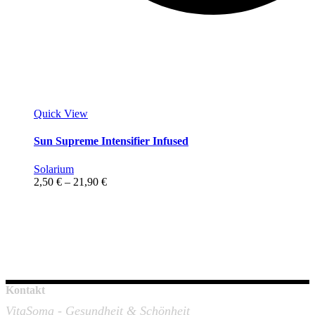
Quick View
Sun Supreme Intensifier Infused
Solarium
Preisspanne:
2,50
€
–
21,90
€
2,50 €
bis
21,90 €
Kontakt
VitaSoma - Gesundheit & Schönheit