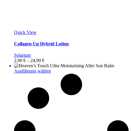
Quick View
Collagen Up Hybrid Lotion
Solarium
Preisspanne:
2,90
€
–
24,90
€
2,90 €
bis
Dieses
Ausführung wählen
24,90 €
Produkt
weist
mehrere
Varianten
auf.
Die
Optionen
können
auf
der
Produktseite