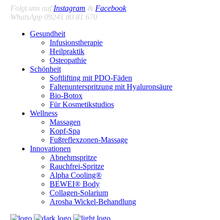
Folgt uns auf
Instagram
&
Facebook
WhatsApp 09241 80 81 670
Gesundheit
Infusionstherapie
Heilpraktik
Osteopathie
Schönheit
Softlifting mit PDO-Fäden
Faltenunterspritzung mit Hyaluronsäure
Bio-Botox
Für Kosmetikstudios
Wellness
Massagen
Kopf-Spa
Fußreflexzonen-Massage
Innovationen
Abnehmspritze
Rauchfrei-Spritze
Alpha Cooling®
BEWEI® Body
Collagen-Solarium
Arosha Wickel-Behandlung