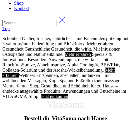
Shop
Kontakt
Top
Schönheit
Glatter, frischer, natürlicher – mit Faltenunterspritzung mit
Hyaluronsäure, Fadenlifting und BIO-Botox.
Mehr erfahren
Gesundheit
Ganzheitliche Gesundheit, die wirkt. Mit Infusionen,
Osteopathie und Naturheilkunde.
Mehr erfahren
Specials &
Innovationen
Besondere Anwendungen, die wirken – mit
Rauchfrei-Spritze, Abnehmspritze, Alpha Cooling®, BEWEI®,
Collagen-Solarium und der Arosha-Wickelbehandlung.
Mehr
erfahren
Wellness
Entspannen, abschalten, auftanken – mit
wohltuenden Massagen, Kopf-Spa und Fußreflexzonenmassage.
Mehr erfahren
Shop
Gesundheit und Schönheit für zu Hause –
entdecke ausgewählte Produkte, Anwendungen und Gutscheine im
VITASOMA-Shop.
Jetzt einkaufen
VitaSoma
Bestell dir VitaSoma nach Hause