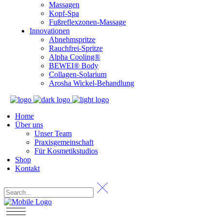
Massagen
Kopf-Spa
Fußreflexzonen-Massage
Innovationen
Abnehmspritze
Rauchfrei-Spritze
Alpha Cooling®
BEWEI® Body
Collagen-Solarium
Arosha Wickel-Behandlung
Home
Über uns
Unser Team
Praxisgemeinschaft
Für Kosmetikstudios
Shop
Kontakt