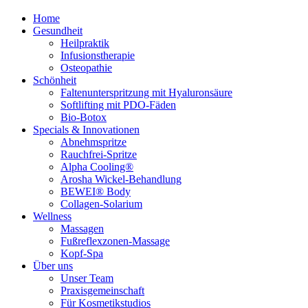
Home
Gesundheit
Heilpraktik
Infusionstherapie
Osteopathie
Schönheit
Faltenunterspritzung mit Hyaluronsäure
Softlifting mit PDO-Fäden
Bio-Botox
Specials & Innovationen
Abnehmspritze
Rauchfrei-Spritze
Alpha Cooling®
Arosha Wickel-Behandlung
BEWEI® Body
Collagen-Solarium
Wellness
Massagen
Fußreflexzonen-Massage
Kopf-Spa
Über uns
Unser Team
Praxisgemeinschaft
Für Kosmetikstudios