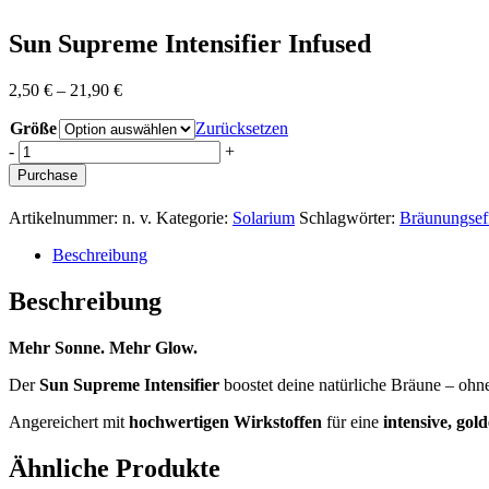
Sun Supreme Intensifier Infused
Preisspanne:
2,50
€
–
21,90
€
2,50 €
Größe
bis
Zurücksetzen
21,90 €
Sun
-
+
Supreme
Purchase
Intensifier
Infused
Artikelnummer:
n. v.
Kategorie:
Solarium
Schlagwörter:
Bräunungsef
quantity
Beschreibung
Beschreibung
Mehr Sonne. Mehr Glow.
Der
Sun Supreme Intensifier
boostet deine natürliche Bräune – ohne
Angereichert mit
hochwertigen Wirkstoffen
für eine
intensive, go
Ähnliche Produkte