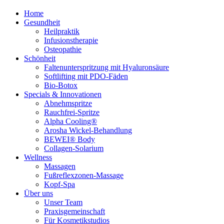
Home
Gesundheit
Heilpraktik
Infusionstherapie
Osteopathie
Schönheit
Faltenunterspritzung mit Hyaluronsäure
Softlifting mit PDO-Fäden
Bio-Botox
Specials & Innovationen
Abnehmspritze
Rauchfrei-Spritze
Alpha Cooling®
Arosha Wickel-Behandlung
BEWEI® Body
Collagen-Solarium
Wellness
Massagen
Fußreflexzonen-Massage
Kopf-Spa
Über uns
Unser Team
Praxisgemeinschaft
Für Kosmetikstudios