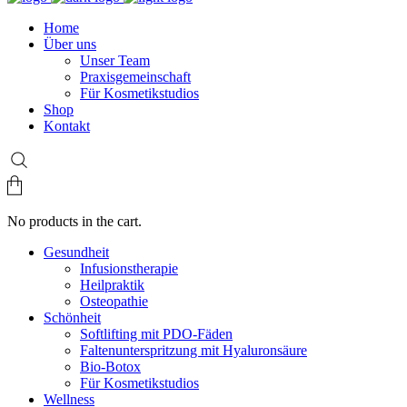
Home
Über uns
Unser Team
Praxisgemeinschaft
Für Kosmetikstudios
Shop
Kontakt
No products in the cart.
Gesundheit
Infusionstherapie
Heilpraktik
Osteopathie
Schönheit
Softlifting mit PDO-Fäden
Faltenunterspritzung mit Hyaluronsäure
Bio-Botox
Für Kosmetikstudios
Wellness