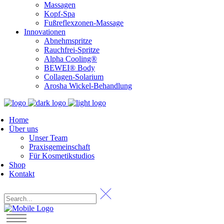
Massagen
Kopf-Spa
Fußreflexzonen-Massage
Innovationen
Abnehmspritze
Rauchfrei-Spritze
Alpha Cooling®
BEWEI® Body
Collagen-Solarium
Arosha Wickel-Behandlung
Home
Über uns
Unser Team
Praxisgemeinschaft
Für Kosmetikstudios
Shop
Kontakt