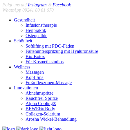
Folgt uns auf
Instagram
&
Facebook
WhatsApp 09241 80 81 670
Gesundheit
Infusionstherapie
Heilpraktik
Osteopathie
Schönheit
Softlifting mit PDO-Fäden
Faltenunterspritzung mit Hyaluronsäure
Bio-Botox
Für Kosmetikstudios
Wellness
Massagen
Kopf-Spa
Fußreflexzonen-Massage
Innovationen
Abnehmspritze
Rauchfrei-Spritze
Alpha Cooling®
BEWEI® Body
Collagen-Solarium
Arosha Wickel-Behandlung