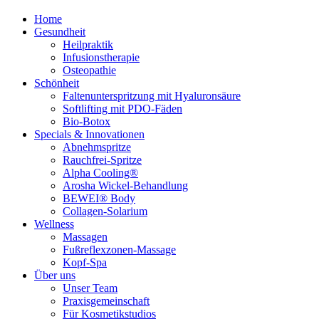
Home
Gesundheit
Heilpraktik
Infusionstherapie
Osteopathie
Schönheit
Faltenunterspritzung mit Hyaluronsäure
Softlifting mit PDO-Fäden
Bio-Botox
Specials & Innovationen
Abnehmspritze
Rauchfrei-Spritze
Alpha Cooling®
Arosha Wickel-Behandlung
BEWEI® Body
Collagen-Solarium
Wellness
Massagen
Fußreflexzonen-Massage
Kopf-Spa
Über uns
Unser Team
Praxisgemeinschaft
Für Kosmetikstudios