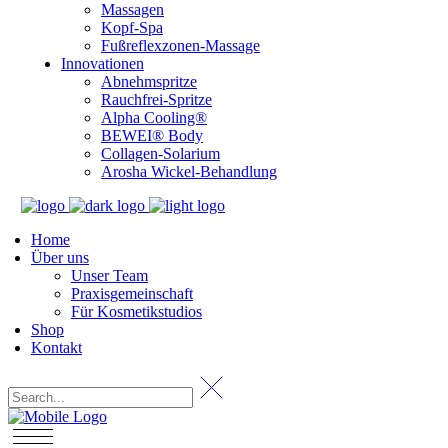
Massagen
Kopf-Spa
Fußreflexzonen-Massage
Innovationen
Abnehmspritze
Rauchfrei-Spritze
Alpha Cooling®
BEWEI® Body
Collagen-Solarium
Arosha Wickel-Behandlung
Home
Über uns
Unser Team
Praxisgemeinschaft
Für Kosmetikstudios
Shop
Kontakt