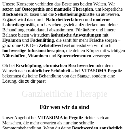
Unsere Konzepte verbinden das Beste aus beiden Welten. Wir
setzen auf
Osteopathie
und
manuelle Therapien
, um körperliche
Blockaden
zu lösen und die
Selbstheilungskräfte
zu aktivieren.
Ergänzt wird das durch
Naturheilverfahren
und
moderne
Labordiagnostik
, um Ursachen gezielt aufzudecken und deine
Behandlung exakt darauf abzustimmen. Für äußere und innere
Balance bieten wir zudem
ästhetische Anwendungen
mit
Hyaluron
und
Fadenlifting
, die sanft für mehr
Frische
sorgen –
ganz ohne OP. Den
Zellstoffwechsel
unterstützen wir durch
hochwertige Infusionstherapien
, die deinen Körper mit wichtigen
Nährstoffen
,
Vitaminen
und
Spurenelementen
versorgen.
Ob bei
Erschöpfung
,
chronischen Beschwerden
oder dem
Wunsch nach
natürlicher Schönheit
– bei
VITASOMA Pegnitz
bekommst du keine Behandlung von der Stange, sondern eine
Lösung, die zu dir passt.
Ganzheitliche Therapie
Für wen wir da sind
Unser Angebot bei
VITASOMA in Pegnitz
richtet sich an
Menschen, die mehr erwarten als nur eine schnelle
Symptombehandlung. Wenn du deine
Beschwerden ganzheitlich