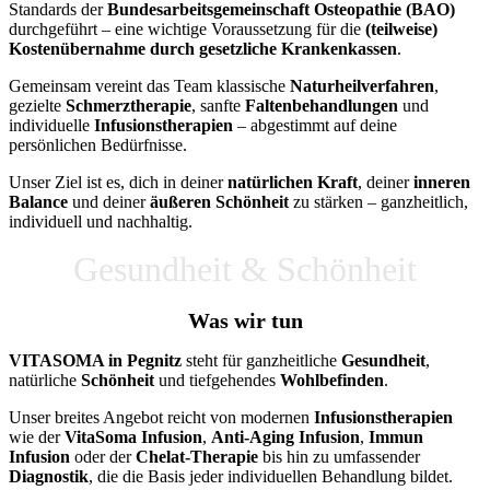
Standards der
Bundesarbeitsgemeinschaft Osteopathie (BAO)
durchgeführt – eine wichtige Voraussetzung für die
(teilweise)
Kostenübernahme durch gesetzliche Krankenkassen
.
Gemeinsam vereint das Team klassische
Naturheilverfahren
,
gezielte
Schmerztherapie
, sanfte
Faltenbehandlungen
und
individuelle
Infusionstherapien
– abgestimmt auf deine
persönlichen Bedürfnisse.
Unser Ziel ist es, dich in deiner
natürlichen Kraft
, deiner
inneren
Balance
und deiner
äußeren Schönheit
zu stärken – ganzheitlich,
individuell und nachhaltig.
Gesundheit & Schönheit
Was wir tun
VITASOMA in Pegnitz
steht für ganzheitliche
Gesundheit
,
natürliche
Schönheit
und tiefgehendes
Wohlbefinden
.
Unser breites Angebot reicht von modernen
Infusionstherapien
wie der
VitaSoma Infusion
,
Anti-Aging Infusion
,
Immun
Infusion
oder der
Chelat-Therapie
bis hin zu umfassender
Diagnostik
, die die Basis jeder individuellen Behandlung bildet.