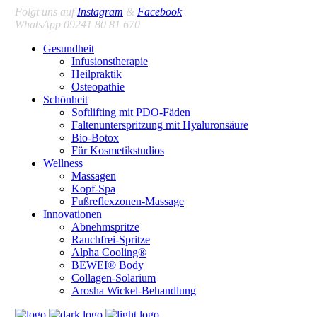
Folgt uns auf
Instagram
&
Facebook
WhatsApp 09241 80 81 670
Gesundheit
Infusionstherapie
Heilpraktik
Osteopathie
Schönheit
Softlifting mit PDO-Fäden
Faltenunterspritzung mit Hyaluronsäure
Bio-Botox
Für Kosmetikstudios
Wellness
Massagen
Kopf-Spa
Fußreflexzonen-Massage
Innovationen
Abnehmspritze
Rauchfrei-Spritze
Alpha Cooling®
BEWEI® Body
Collagen-Solarium
Arosha Wickel-Behandlung