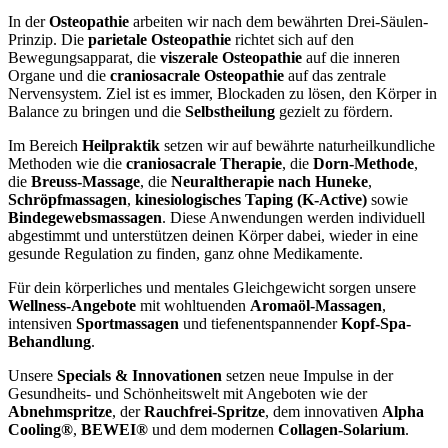
In der
Osteopathie
arbeiten wir nach dem bewährten Drei-Säulen-
Prinzip. Die
parietale Osteopathie
richtet sich auf den
Bewegungsapparat, die
viszerale Osteopathie
auf die inneren
Organe und die
craniosacrale Osteopathie
auf das zentrale
Nervensystem. Ziel ist es immer, Blockaden zu lösen, den Körper in
Balance zu bringen und die
Selbstheilung
gezielt zu fördern.
Im Bereich
Heilpraktik
setzen wir auf bewährte naturheilkundliche
Methoden wie die
craniosacrale Therapie
, die
Dorn-Methode
,
die
Breuss-Massage
, die
Neuraltherapie nach Huneke
,
Schröpfmassagen
,
kinesiologisches Taping (K-Active)
sowie
Bindegewebsmassagen
. Diese Anwendungen werden individuell
abgestimmt und unterstützen deinen Körper dabei, wieder in eine
gesunde Regulation zu finden, ganz ohne Medikamente.
Für dein körperliches und mentales Gleichgewicht sorgen unsere
Wellness-Angebote
mit wohltuenden
Aromaöl-Massagen
,
intensiven
Sportmassagen
und tiefenentspannender
Kopf-Spa-
Behandlung
.
Unsere
Specials & Innovationen
setzen neue Impulse in der
Gesundheits- und Schönheitswelt mit Angeboten wie der
Abnehmspritze
, der
Rauchfrei-Spritze
, dem innovativen
Alpha
Cooling®
,
BEWEI®
und dem modernen
Collagen-Solarium
.