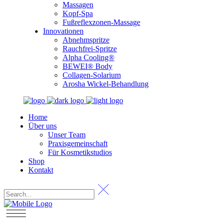
Massagen
Kopf-Spa
Fußreflexzonen-Massage
Innovationen
Abnehmspritze
Rauchfrei-Spritze
Alpha Cooling®
BEWEI® Body
Collagen-Solarium
Arosha Wickel-Behandlung
Home
Über uns
Unser Team
Praxisgemeinschaft
Für Kosmetikstudios
Shop
Kontakt