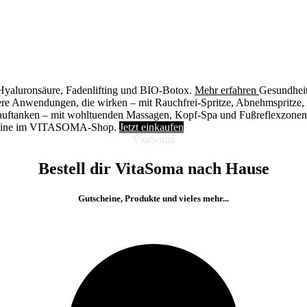
it Hyaluronsäure, Fadenlifting und BIO-Botox.
Mehr erfahren
Gesundhei
re Anwendungen, die wirken – mit Rauchfrei-Spritze, Abnehmspritze
 auftanken – mit wohltuenden Massagen, Kopf-Spa und Fußreflexzone
cheine im VITASOMA-Shop.
Jetzt einkaufen
VitaSoma
Bestell dir VitaSoma nach Hause
Gutscheine, Produkte und vieles mehr...