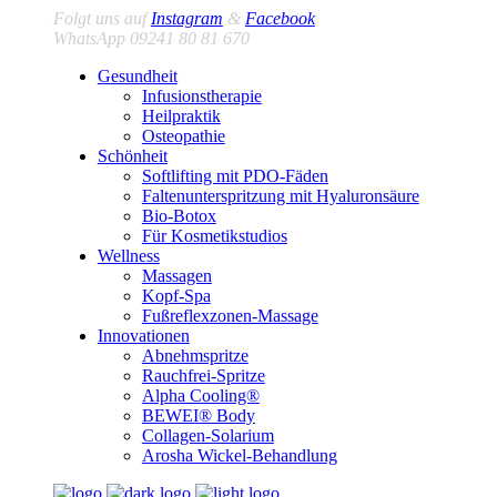
Folgt uns auf
Instagram
&
Facebook
WhatsApp 09241 80 81 670
Gesundheit
Infusionstherapie
Heilpraktik
Osteopathie
Schönheit
Softlifting mit PDO-Fäden
Faltenunterspritzung mit Hyaluronsäure
Bio-Botox
Für Kosmetikstudios
Wellness
Massagen
Kopf-Spa
Fußreflexzonen-Massage
Innovationen
Abnehmspritze
Rauchfrei-Spritze
Alpha Cooling®
BEWEI® Body
Collagen-Solarium
Arosha Wickel-Behandlung