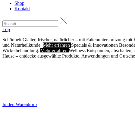
Shop
Kontakt
Top
Schönheit
Glatter, frischer, natürlicher – mit Faltenunterspritzung m
und Naturheilkunde.
Mehr erfahren
Specials & Innovationen
Besonde
Wickelbehandlung.
Mehr erfahren
Wellness
Entspannen, abschalten,
Hause – entdecke ausgewählte Produkte, Anwendungen und Guts
In den Warenkorb