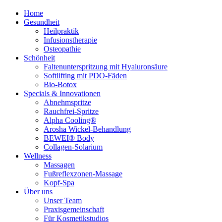
Home
Gesundheit
Heilpraktik
Infusionstherapie
Osteopathie
Schönheit
Faltenunterspritzung mit Hyaluronsäure
Softlifting mit PDO-Fäden
Bio-Botox
Specials & Innovationen
Abnehmspritze
Rauchfrei-Spritze
Alpha Cooling®
Arosha Wickel-Behandlung
BEWEI® Body
Collagen-Solarium
Wellness
Massagen
Fußreflexzonen-Massage
Kopf-Spa
Über uns
Unser Team
Praxisgemeinschaft
Für Kosmetikstudios