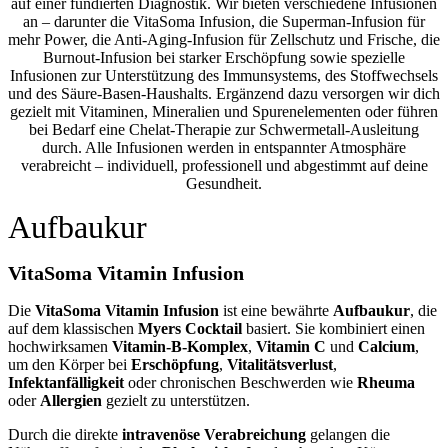
auf einer fundierten Diagnostik. Wir bieten verschiedene Infusionen
an – darunter die VitaSoma Infusion, die Superman-Infusion für
mehr Power, die Anti-Aging-Infusion für Zellschutz und Frische, die
Burnout-Infusion bei starker Erschöpfung sowie spezielle
Infusionen zur Unterstützung des Immunsystems, des Stoffwechsels
und des Säure-Basen-Haushalts. Ergänzend dazu versorgen wir dich
gezielt mit Vitaminen, Mineralien und Spurenelementen oder führen
bei Bedarf eine Chelat-Therapie zur Schwermetall-Ausleitung
durch. Alle Infusionen werden in entspannter Atmosphäre
verabreicht – individuell, professionell und abgestimmt auf deine
Gesundheit.
Aufbaukur
VitaSoma Vitamin Infusion
Die
VitaSoma Vitamin Infusion
ist eine bewährte
Aufbaukur
, die
auf dem klassischen
Myers Cocktail
basiert. Sie kombiniert einen
hochwirksamen
Vitamin-B-Komplex
,
Vitamin C
und
Calcium
,
um den Körper bei
Erschöpfung
,
Vitalitätsverlust
,
Infektanfälligkeit
oder chronischen Beschwerden wie
Rheuma
oder
Allergien
gezielt zu unterstützen.
Durch die direkte
intravenöse Verabreichung
gelangen die