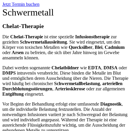
Jetzt Termin buchen
Schwermetall
Chelat-Therapie
Die
Chelat-Therapie
ist eine spezielle
Infusionstherapie
zur
gezielten
Schwermetallausleitung
. Sie wird eingesetzt, um den
Körper von toxischen Metallen wie
Quecksilber
,
Blei
,
Cadmium
oder
Arsen
zu befreien, die sich über Jahre hinweg im Gewebe
ansammeln können.
Dabei werden sogenannte
Chelatbildner
wie
EDTA
,
DMSA
oder
DMPS
intravenös verabreicht. Diese binden die Metalle im Blut
und ermöglichen deren Ausscheidung über die Nieren. Die Therapie
wird häufig bei chronischer
Schwermetallbelastung
,
arteriellen
Durchblutungsstörungen
,
Arteriosklerose
oder zur allgemeinen
Entgiftung
eingesetzt.
Vor Beginn der Behandlung erfolgt eine umfassende
Diagnostik
,
um die individuelle Belastung festzustellen. Die Anzahl der
notwendigen Infusionen variiert je nach Schweregrad der Belastung
und wird individuell angepasst. Während der Therapie ist eine
ausreichende Flüssigkeitszufuhr wichtig, um die Ausscheidung der
gebundenen Metalle zu unterstützen.