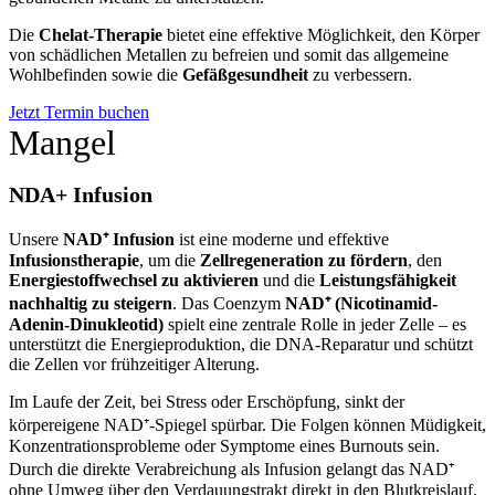
Die
Chelat-Therapie
bietet eine effektive Möglichkeit, den Körper
von schädlichen Metallen zu befreien und somit das allgemeine
Wohlbefinden sowie die
Gefäßgesundheit
zu verbessern.
Jetzt Termin buchen
Mangel
NDA+ Infusion
Unsere
NAD⁺ Infusion
ist eine moderne und effektive
Infusionstherapie
, um die
Zellregeneration zu fördern
, den
Energiestoffwechsel zu aktivieren
und die
Leistungsfähigkeit
nachhaltig zu steigern
. Das Coenzym
NAD⁺ (Nicotinamid-
Adenin-Dinukleotid)
spielt eine zentrale Rolle in jeder Zelle – es
unterstützt die Energieproduktion, die DNA-Reparatur und schützt
die Zellen vor frühzeitiger Alterung.
Im Laufe der Zeit, bei Stress oder Erschöpfung, sinkt der
körpereigene NAD⁺-Spiegel spürbar. Die Folgen können Müdigkeit,
Konzentrationsprobleme oder Symptome eines Burnouts sein.
Durch die direkte Verabreichung als Infusion gelangt das NAD⁺
ohne Umweg über den Verdauungstrakt direkt in den Blutkreislauf.