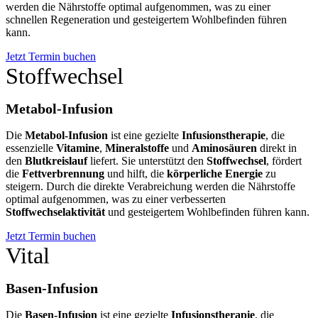
werden die Nährstoffe optimal aufgenommen, was zu einer
schnellen Regeneration und gesteigertem Wohlbefinden führen
kann.
Jetzt Termin buchen
Stoffwechsel
Metabol-Infusion
Die
Metabol-Infusion
ist eine gezielte
Infusionstherapie
, die
essenzielle
Vitamine
,
Mineralstoffe
und
Aminosäuren
direkt in
den
Blutkreislauf
liefert. Sie unterstützt den
Stoffwechsel
, fördert
die
Fettverbrennung
und hilft, die
körperliche Energie
zu
steigern. Durch die direkte Verabreichung werden die Nährstoffe
optimal aufgenommen, was zu einer verbesserten
Stoffwechselaktivität
und gesteigertem Wohlbefinden führen kann.
Jetzt Termin buchen
Vital
Basen-Infusion
Die
Basen-Infusion
ist eine gezielte
Infusionstherapie
, die