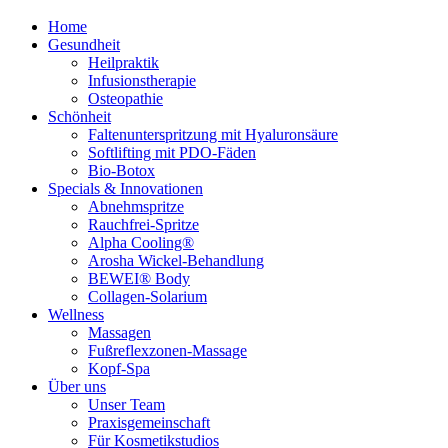
Home
Gesundheit
Heilpraktik
Infusionstherapie
Osteopathie
Schönheit
Faltenunterspritzung mit Hyaluronsäure
Softlifting mit PDO-Fäden
Bio-Botox
Specials & Innovationen
Abnehmspritze
Rauchfrei-Spritze
Alpha Cooling®
Arosha Wickel-Behandlung
BEWEI® Body
Collagen-Solarium
Wellness
Massagen
Fußreflexzonen-Massage
Kopf-Spa
Über uns
Unser Team
Praxisgemeinschaft
Für Kosmetikstudios