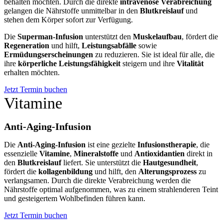
behalten möchten. Durch die direkte
intravenöse Verabreichung
gelangen die Nährstoffe unmittelbar in den
Blutkreislauf
und
stehen dem Körper sofort zur Verfügung.
Die
Superman-Infusion
unterstützt den
Muskelaufbau
, fördert die
Regeneration
und hilft,
Leistungsabfälle
sowie
Ermüdungserscheinungen
zu reduzieren. Sie ist ideal für alle, die
ihre
körperliche Leistungsfähigkeit
steigern und ihre
Vitalität
erhalten möchten.
Jetzt Termin buchen
Vitamine
Anti-Aging-Infusion
Die
Anti-Aging-Infusion
ist eine gezielte
Infusionstherapie
, die
essenzielle
Vitamine
,
Mineralstoffe
und
Antioxidantien
direkt in
den
Blutkreislauf
liefert. Sie unterstützt die
Hautgesundheit
,
fördert die
kollagenbildung
und hilft, den
Alterungsprozess
zu
verlangsamen. Durch die direkte Verabreichung werden die
Nährstoffe optimal aufgenommen, was zu einem strahlenderen Teint
und gesteigertem Wohlbefinden führen kann.
Jetzt Termin buchen