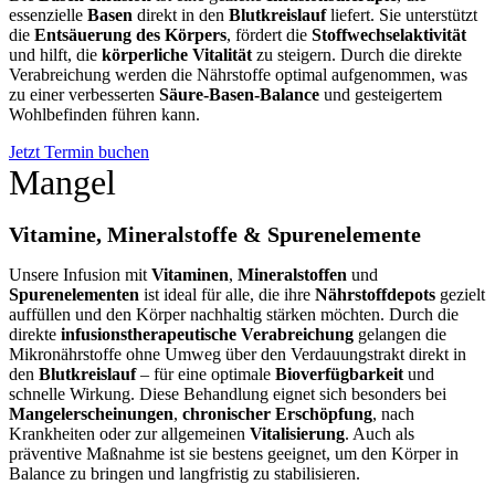
essenzielle
Basen
direkt in den
Blutkreislauf
liefert. Sie unterstützt
die
Entsäuerung des Körpers
, fördert die
Stoffwechselaktivität
und hilft, die
körperliche Vitalität
zu steigern. Durch die direkte
Verabreichung werden die Nährstoffe optimal aufgenommen, was
zu einer verbesserten
Säure-Basen-Balance
und gesteigertem
Wohlbefinden führen kann.
Jetzt Termin buchen
Mangel
Vitamine, Mineralstoffe & Spurenelemente
Unsere Infusion mit
Vitaminen
,
Mineralstoffen
und
Spurenelementen
ist ideal für alle, die ihre
Nährstoffdepots
gezielt
auffüllen und den Körper nachhaltig stärken möchten. Durch die
direkte
infusionstherapeutische Verabreichung
gelangen die
Mikronährstoffe ohne Umweg über den Verdauungstrakt direkt in
den
Blutkreislauf
– für eine optimale
Bioverfügbarkeit
und
schnelle Wirkung. Diese Behandlung eignet sich besonders bei
Mangelerscheinungen
,
chronischer Erschöpfung
, nach
Krankheiten oder zur allgemeinen
Vitalisierung
. Auch als
präventive Maßnahme ist sie bestens geeignet, um den Körper in
Balance zu bringen und langfristig zu stabilisieren.