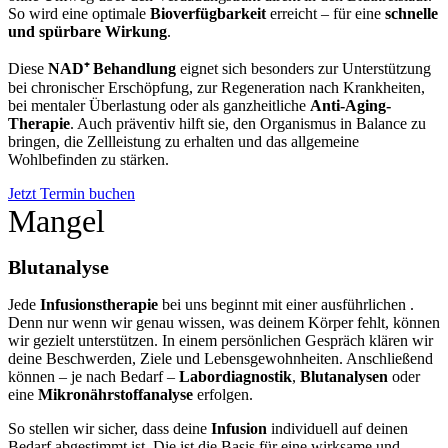
So wird eine optimale
Bioverfügbarkeit
erreicht – für eine
schnelle
und spürbare Wirkung
.
Diese
NAD⁺ Behandlung
eignet sich besonders zur Unterstützung
bei chronischer Erschöpfung, zur Regeneration nach Krankheiten,
bei mentaler Überlastung oder als ganzheitliche
Anti-Aging-
Therapie
. Auch präventiv hilft sie, den Organismus in Balance zu
bringen, die Zellleistung zu erhalten und das allgemeine
Wohlbefinden zu stärken.
Jetzt Termin buchen
Mangel
Blutanalyse
Jede
Infusionstherapie
bei uns beginnt mit einer ausführlichen
.
Denn nur wenn wir genau wissen, was deinem Körper fehlt, können
wir gezielt unterstützen. In einem persönlichen Gespräch klären wir
deine Beschwerden, Ziele und Lebensgewohnheiten. Anschließend
können – je nach Bedarf –
Labordiagnostik
,
Blutanalysen
oder
eine
Mikronährstoffanalyse
erfolgen.
So stellen wir sicher, dass deine
Infusion
individuell auf deinen
Bedarf abgestimmt ist. Die
ist die Basis für eine wirksame und