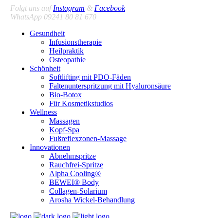
Folgt uns auf
Instagram
&
Facebook
WhatsApp 09241 80 81 670
Gesundheit
Infusionstherapie
Heilpraktik
Osteopathie
Schönheit
Softlifting mit PDO-Fäden
Faltenunterspritzung mit Hyaluronsäure
Bio-Botox
Für Kosmetikstudios
Wellness
Massagen
Kopf-Spa
Fußreflexzonen-Massage
Innovationen
Abnehmspritze
Rauchfrei-Spritze
Alpha Cooling®
BEWEI® Body
Collagen-Solarium
Arosha Wickel-Behandlung