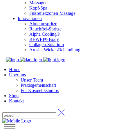
Massagen
Kopf-Spa
Fußreflexzonen-Massage
Innovationen
Abnehmspritze
Rauchfrei-Spritze
Alpha Cooling®
BEWEI® Body
Collagen-Solarium
Arosha Wickel-Behandlung
Home
Über uns
Unser Team
Praxisgemeinschaft
Für Kosmetikstudios
Shop
Kontakt