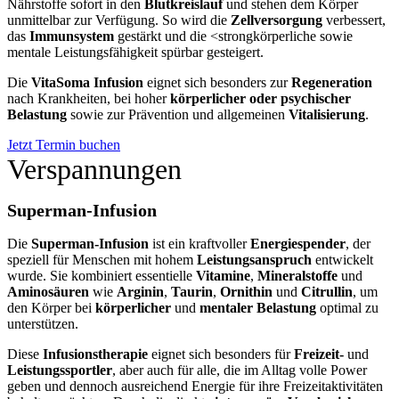
Nährstoffe sofort in den
Blutkreislauf
und stehen dem Körper
unmittelbar zur Verfügung. So wird die
Zellversorgung
verbessert,
das
Immunsystem
gestärkt und die <strongkörperliche sowie
mentale Leistungsfähigkeit spürbar gesteigert.
Die
VitaSoma Infusion
eignet sich besonders zur
Regeneration
nach Krankheiten, bei hoher
körperlicher oder psychischer
Belastung
sowie zur Prävention und allgemeinen
Vitalisierung
.
Jetzt Termin buchen
Verspannungen
Superman-Infusion
Die
Superman-Infusion
ist ein kraftvoller
Energiespender
, der
speziell für Menschen mit hohem
Leistungsanspruch
entwickelt
wurde. Sie kombiniert essentielle
Vitamine
,
Mineralstoffe
und
Aminosäuren
wie
Arginin
,
Taurin
,
Ornithin
und
Citrullin
, um
den Körper bei
körperlicher
und
mentaler Belastung
optimal zu
unterstützen.
Diese
Infusionstherapie
eignet sich besonders für
Freizeit-
und
Leistungssportler
, aber auch für alle, die im Alltag volle Power
geben und dennoch ausreichend Energie für ihre Freizeitaktivitäten