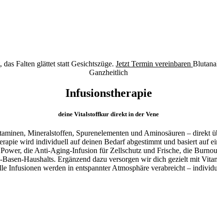
das Falten glättet statt Gesichtszüge.
Jetzt Termin vereinbaren
Blutana
Ganzheitlich
Infusionstherapie
deine Vitalstoffkur direkt in der Vene
Vitaminen, Mineralstoffen, Spurenelementen und Aminosäuren – direkt üb
pie wird individuell auf deinen Bedarf abgestimmt und basiert auf ein
Power, die Anti-Aging-Infusion für Zellschutz und Frische, die Burnout
Basen-Haushalts. Ergänzend dazu versorgen wir dich gezielt mit Vita
le Infusionen werden in entspannter Atmosphäre verabreicht – individue