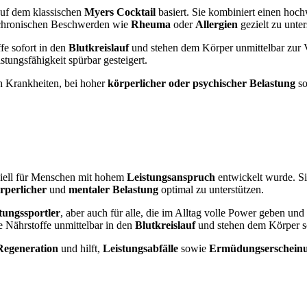
 auf dem klassischen
Myers Cocktail
basiert. Sie kombiniert einen ho
chronischen Beschwerden wie
Rheuma
oder
Allergien
gezielt zu unter
fe sofort in den
Blutkreislauf
und stehen dem Körper unmittelbar zur 
tungsfähigkeit spürbar gesteigert.
 Krankheiten, bei hoher
körperlicher oder psychischer Belastung
so
ziell für Menschen mit hohem
Leistungsanspruch
entwickelt wurde. Si
rperlicher
und
mentaler Belastung
optimal zu unterstützen.
tungssportler
, aber auch für alle, die im Alltag volle Power geben und
 Nährstoffe unmittelbar in den
Blutkreislauf
und stehen dem Körper so
Regeneration
und hilft,
Leistungsabfälle
sowie
Ermüdungserschein