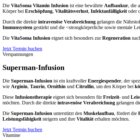
Die
VitaSoma Vitamin Infusion
ist eine bewährte
Aufbaukur
, die
Körper bei
Erschöpfung
,
Vitalitätsverlust
,
Infektanfälligkeit
oder 
Durch die direkte
intravenöse Verabreichung
gelangen die Nährstof
Immunsystem
gestärkt und die <strongkörperliche sowie mentale Leis
Die
VitaSoma Infusion
eignet sich besonders zur
Regeneration
nach
Jetzt Termin buchen
Verspannungen
Superman-Infusion
Die
Superman-Infusion
ist ein kraftvoller
Energiespender
, der spe
wie
Arginin
,
Taurin
,
Ornithin
und
Citrullin
, um den Körper bei
kö
Diese
Infusionstherapie
eignet sich besonders für
Freizeit-
und
Leis
möchten. Durch die direkte
intravenöse Verabreichung
gelangen die
Die
Superman-Infusion
unterstützt den
Muskelaufbau
, fördert die
Leistungsfähigkeit
steigern und ihre
Vitalität
erhalten möchten.
Jetzt Termin buchen
Vitamine