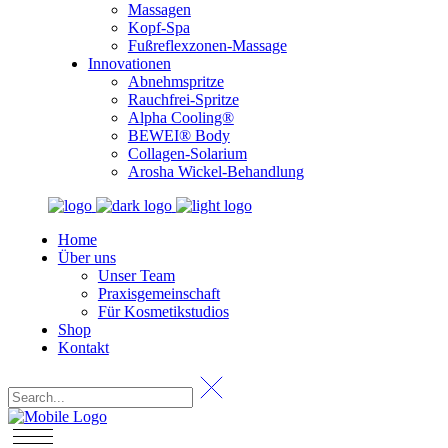
Massagen
Kopf-Spa
Fußreflexzonen-Massage
Innovationen
Abnehmspritze
Rauchfrei-Spritze
Alpha Cooling®
BEWEI® Body
Collagen-Solarium
Arosha Wickel-Behandlung
Home
Über uns
Unser Team
Praxisgemeinschaft
Für Kosmetikstudios
Shop
Kontakt