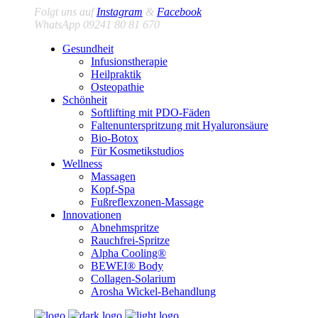
Folgt uns auf
Instagram
&
Facebook
WhatsApp 09241 80 81 670
Gesundheit
Infusionstherapie
Heilpraktik
Osteopathie
Schönheit
Softlifting mit PDO-Fäden
Faltenunterspritzung mit Hyaluronsäure
Bio-Botox
Für Kosmetikstudios
Wellness
Massagen
Kopf-Spa
Fußreflexzonen-Massage
Innovationen
Abnehmspritze
Rauchfrei-Spritze
Alpha Cooling®
BEWEI® Body
Collagen-Solarium
Arosha Wickel-Behandlung