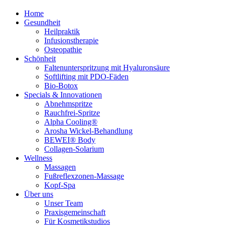
Home
Gesundheit
Heilpraktik
Infusionstherapie
Osteopathie
Schönheit
Faltenunterspritzung mit Hyaluronsäure
Softlifting mit PDO-Fäden
Bio-Botox
Specials & Innovationen
Abnehmspritze
Rauchfrei-Spritze
Alpha Cooling®
Arosha Wickel-Behandlung
BEWEI® Body
Collagen-Solarium
Wellness
Massagen
Fußreflexzonen-Massage
Kopf-Spa
Über uns
Unser Team
Praxisgemeinschaft
Für Kosmetikstudios