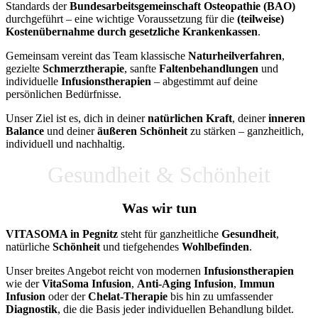
Standards der
Bundesarbeitsgemeinschaft Osteopathie (BAO)
durchgeführt – eine wichtige Voraussetzung für die
(teilweise)
Kostenübernahme durch gesetzliche Krankenkassen
.
Gemeinsam vereint das Team klassische
Naturheilverfahren
,
gezielte
Schmerztherapie
, sanfte
Faltenbehandlungen
und
individuelle
Infusionstherapien
– abgestimmt auf deine
persönlichen Bedürfnisse.
Unser Ziel ist es, dich in deiner
natürlichen Kraft
, deiner
inneren
Balance
und deiner
äußeren Schönheit
zu stärken – ganzheitlich,
individuell und nachhaltig.
Gesundheit & Schönheit
Was wir tun
VITASOMA in Pegnitz
steht für ganzheitliche
Gesundheit
,
natürliche
Schönheit
und tiefgehendes
Wohlbefinden
.
Unser breites Angebot reicht von modernen
Infusionstherapien
wie der
VitaSoma Infusion
,
Anti-Aging Infusion
,
Immun
Infusion
oder der
Chelat-Therapie
bis hin zu umfassender
Diagnostik
, die die Basis jeder individuellen Behandlung bildet.