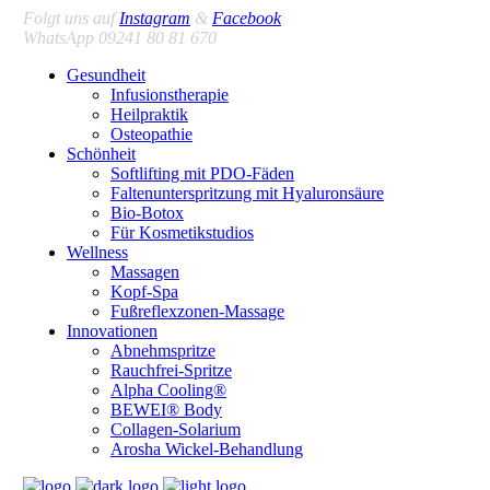
Folgt uns auf
Instagram
&
Facebook
WhatsApp 09241 80 81 670
Gesundheit
Infusionstherapie
Heilpraktik
Osteopathie
Schönheit
Softlifting mit PDO-Fäden
Faltenunterspritzung mit Hyaluronsäure
Bio-Botox
Für Kosmetikstudios
Wellness
Massagen
Kopf-Spa
Fußreflexzonen-Massage
Innovationen
Abnehmspritze
Rauchfrei-Spritze
Alpha Cooling®
BEWEI® Body
Collagen-Solarium
Arosha Wickel-Behandlung