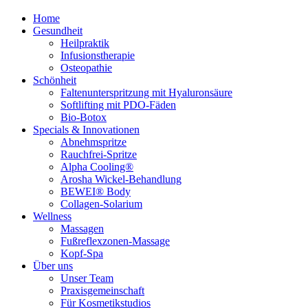
Home
Gesundheit
Heilpraktik
Infusionstherapie
Osteopathie
Schönheit
Faltenunterspritzung mit Hyaluronsäure
Softlifting mit PDO-Fäden
Bio-Botox
Specials & Innovationen
Abnehmspritze
Rauchfrei-Spritze
Alpha Cooling®
Arosha Wickel-Behandlung
BEWEI® Body
Collagen-Solarium
Wellness
Massagen
Fußreflexzonen-Massage
Kopf-Spa
Über uns
Unser Team
Praxisgemeinschaft
Für Kosmetikstudios