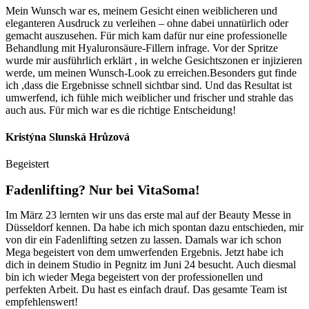
Mein Wunsch war es, meinem Gesicht einen weiblicheren und
eleganteren Ausdruck zu verleihen – ohne dabei unnatürlich oder
gemacht auszusehen. Für mich kam dafür nur eine professionelle
Behandlung mit Hyaluronsäure-Fillern infrage. Vor der Spritze
wurde mir ausführlich erklärt , in welche Gesichtszonen er injizieren
werde, um meinen Wunsch-Look zu erreichen.Besonders gut finde
ich ,dass die Ergebnisse schnell sichtbar sind. Und das Resultat ist
umwerfend, ich fühle mich weiblicher und frischer und strahle das
auch aus. Für mich war es die richtige Entscheidung!
Kristýna Slunská Hrůzová
Begeistert
Fadenlifting? Nur bei VitaSoma!
Im März 23 lernten wir uns das erste mal auf der Beauty Messe in
Düsseldorf kennen. Da habe ich mich spontan dazu entschieden, mir
von dir ein Fadenlifting setzen zu lassen. Damals war ich schon
Mega begeistert von dem umwerfenden Ergebnis. Jetzt habe ich
dich in deinem Studio in Pegnitz im Juni 24 besucht. Auch diesmal
bin ich wieder Mega begeistert von der professionellen und
perfekten Arbeit. Du hast es einfach drauf. Das gesamte Team ist
empfehlenswert!