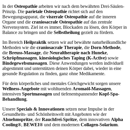
In der
Osteopathie
arbeiten wir nach dem bewährten Drei-Säulen-
Prinzip. Die
parietale Osteopathie
richtet sich auf den
Bewegungsapparat, die
viszerale Osteopathie
auf die inneren
Organe und die
craniosacrale Osteopathie
auf das zentrale
Nervensystem. Ziel ist es immer, Blockaden zu lösen, den Körper in
Balance zu bringen und die
Selbstheilung
gezielt zu fördern.
Im Bereich
Heilpraktik
setzen wir auf bewährte naturheilkundliche
Methoden wie die
craniosacrale Therapie
, die
Dorn-Methode
,
die
Breuss-Massage
, die
Neuraltherapie nach Huneke
,
Schröpfmassagen
,
kinesiologisches Taping (K-Active)
sowie
Bindegewebsmassagen
. Diese Anwendungen werden individuell
abgestimmt und unterstützen deinen Körper dabei, wieder in eine
gesunde Regulation zu finden, ganz ohne Medikamente.
Für dein körperliches und mentales Gleichgewicht sorgen unsere
Wellness-Angebote
mit wohltuenden
Aromaöl-Massagen
,
intensiven
Sportmassagen
und tiefenentspannender
Kopf-Spa-
Behandlung
.
Unsere
Specials & Innovationen
setzen neue Impulse in der
Gesundheits- und Schönheitswelt mit Angeboten wie der
Abnehmspritze
, der
Rauchfrei-Spritze
, dem innovativen
Alpha
Cooling®
,
BEWEI®
und dem modernen
Collagen-Solarium
.