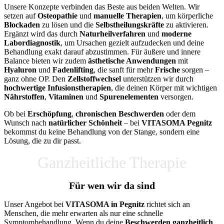
Unsere Konzepte verbinden das Beste aus beiden Welten. Wir
setzen auf
Osteopathie
und
manuelle Therapien
, um körperliche
Blockaden
zu lösen und die
Selbstheilungskräfte
zu aktivieren.
Ergänzt wird das durch
Naturheilverfahren
und
moderne
Labordiagnostik
, um Ursachen gezielt aufzudecken und deine
Behandlung exakt darauf abzustimmen. Für äußere und innere
Balance bieten wir zudem
ästhetische Anwendungen
mit
Hyaluron
und
Fadenlifting
, die sanft für mehr
Frische
sorgen –
ganz ohne OP. Den
Zellstoffwechsel
unterstützen wir durch
hochwertige Infusionstherapien
, die deinen Körper mit wichtigen
Nährstoffen
,
Vitaminen
und
Spurenelementen
versorgen.
Ob bei
Erschöpfung
,
chronischen Beschwerden
oder dem
Wunsch nach
natürlicher Schönheit
– bei
VITASOMA Pegnitz
bekommst du keine Behandlung von der Stange, sondern eine
Lösung, die zu dir passt.
Ganzheitliche Therapie
Für wen wir da sind
Unser Angebot bei
VITASOMA in Pegnitz
richtet sich an
Menschen, die mehr erwarten als nur eine schnelle
Symptombehandlung. Wenn du deine
Beschwerden ganzheitlich