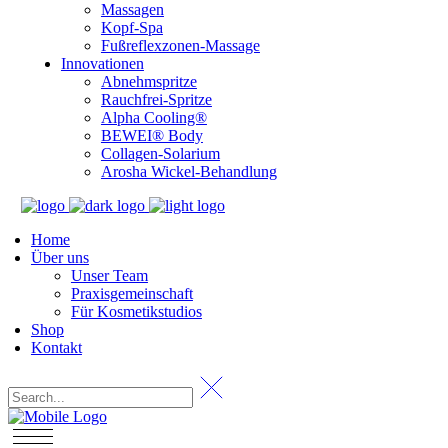
Massagen
Kopf-Spa
Fußreflexzonen-Massage
Innovationen
Abnehmspritze
Rauchfrei-Spritze
Alpha Cooling®
BEWEI® Body
Collagen-Solarium
Arosha Wickel-Behandlung
Home
Über uns
Unser Team
Praxisgemeinschaft
Für Kosmetikstudios
Shop
Kontakt